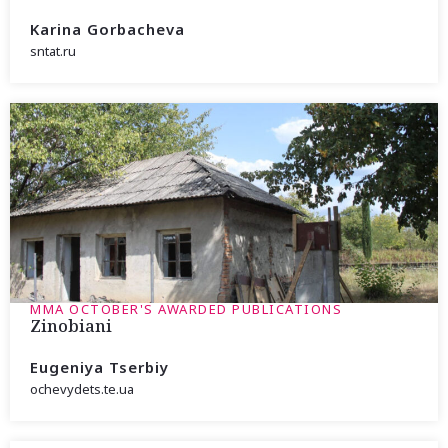
Karina Gorbacheva
sntat.ru
MMA OCTOBER'S AWARDED PUBLICATIONS
Zinobiani
Eugeniya Tserbiy
ochevydets.te.ua