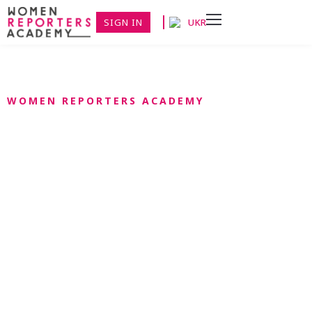
SIGN IN
UKR
WOMEN REPORTERS ACADEMY
Академія міграції
медіа
Медіа-академія міграції спрямована на підготовку
журналістів з Грузії, України та Росії до висвітлення
міграційних процесів. Програма складається з
доповідей міжнародних експертів про останні події
у сфері міграції, практичних тренінгів з
журналістської майстерності, а також різноманітних
міжнародних та регіональних заходів з