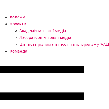
додому
проекти
Академія міграції медіа
Лабораторії міграції медіа
Цінність різноманітності та плюралізму (VAL
Команда