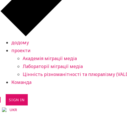
додому
проекти
Академія міграції медіа
Лабораторії міграції медіа
Цінність різноманітності та плюралізму (VAL
Команда
SIGN IN
UKR