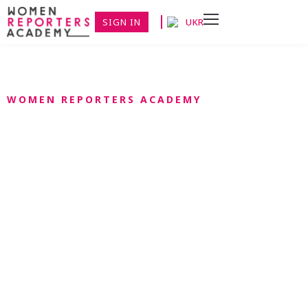
SIGN IN
UKR
WOMEN REPORTERS ACADEMY
Лабораторії
міграції медіа
«Медійні лабораторії про міграцію» ставлять перед
собою кілька цілей: надати журналістам, блогерам і
медіа – фахівцям з Грузії і України знання про
специфіку підготовки матеріалів про міграцію і
притулок; покращити знання щодо правових і
демографічних аспектів міграції; надати розуміння
про необхідність врахування «вразливості» і