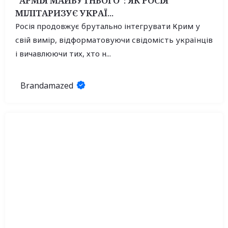
“АРМІЯ МАЙБУТНЬОГО”: ЯК РОСІЯ
МІЛІТАРИЗУЄ УКРАЇ...
Росія продовжує брутально інтегрувати Крим у
свій вимір, відформатовуючи свідомість українців
і вичавлюючи тих, хто н...
Brandamazed