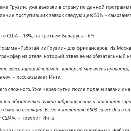
а Грузии, уже въехали в страну по данной программе
ление поступивших заявок следующее: 53% – самозаняты
те США – 18%, на третьем Беларусь – 6%.
ограмме «Работай из Грузии» для фрилансеров. Из Москв
трансфер из отеля, который отвез ее на обязательный к
что здесь хороший климат, который мне очень нравится, 
ажно»
, – рассказывает Инга.
го сложного. Уже через сутки после подачи заявки она
тина обязательно нужно забронировать и оплатить заран
а дома на изоляции. Всего я заплатила 680$ за все дни в 
в США)»
, – говорит Инга.
фрилансеров, который приехала по программе «Работай 