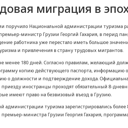
удовая миграция в эпох
ии поручило Национальной администрации туризма ра
вил премьер-министр Грузии Георгий Гахария, в перид
дение работника уже перестало иметь большое значен
уризма и привлечения в страну трудовых мигрантов.
е менее 180 дней. Согласно правилам, желающий должен
рограмму копию действующего паспорта, информацию 
ию о должности и подтверждение дохода. Официальна
По приезду иностранцы проходят обязательный 8-днев
рые имеют право на безвизовый въезд в Грузию.
ной администрации туризма зарегистрировались более 8
м премьер-министра Грузии Георгия Гахария, программ