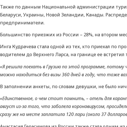
Также по данным Национальной администрации туризм
Беларуси, Украины, Новой Зеландии, Канады. Распреде
предприниматели.
Большинство приезжих из России – 28%, на втором мес
Инга Кудрачева стала одной из тех, кто приехал по пр
водителем до Верхнего Ларса, на границе ее встретил 
«Я решила поехать в Грузию по этой программе, потому 
можно находиться без визы 360 дней в году, что тоже в
В заполнении анкеты, по словам девушки, не было ниче
«Единственное, о чем стоит помнить, – отель для каран
август из-за того, что заболела коронавирусом, просидел
сразу же на месте заплатила 120 лари (около 37 долларо
Анастасия Герасимова из России также стала одним из 