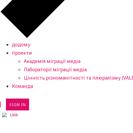
додому
проекти
Академія міграції медіа
Лабораторії міграції медіа
Цінність різноманітності та плюралізму (VAL
Команда
SIGN IN
UKR