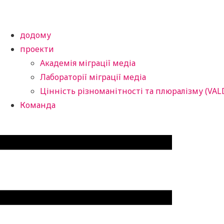
додому
проекти
Академія міграції медіа
Лабораторії міграції медіа
Цінність різноманітності та плюралізму (VAL
Команда