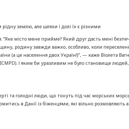
 рідну землю, але шляхи і долі їх є різними
ія. “Яке місто мене прийме? Який друг дасть мені безпе
ківщину, родину завжди важко, особливо, коли переселе
раїни (а це населення двох Україн!)”, — каже Віолета Ва
CMPD). І яким би уразливим не було становище людей, 
дерті та голодні люди, що тонуть під час морських мо
омитись в Данії із біженцями, які вільно розмовляють