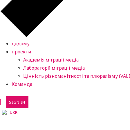
додому
проекти
Академія міграції медіа
Лабораторії міграції медіа
Цінність різноманітності та плюралізму (VAL
Команда
SIGN IN
UKR