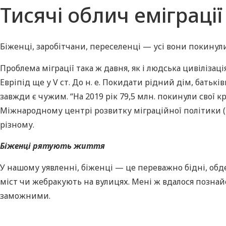
Тисячі облич еміграції
Біженці, заробітчани, переселенці — усі вони покинули
Проблема міграції така ж давня, як і людська цивілізац
Евріпід ще у V ст. До н. е. Покидати рідний дім, бать
завжди є чужим. “На 2019 рік 79,5 млн. покинули свої к
Міжнародному центрі розвитку міграційної політики (I
різному.
Біженці рятують життя
У нашому уявленні, біженці — це переважно бідні, об
міст чи жебракують на вулицях. Мені ж вдалося познай
заможними.