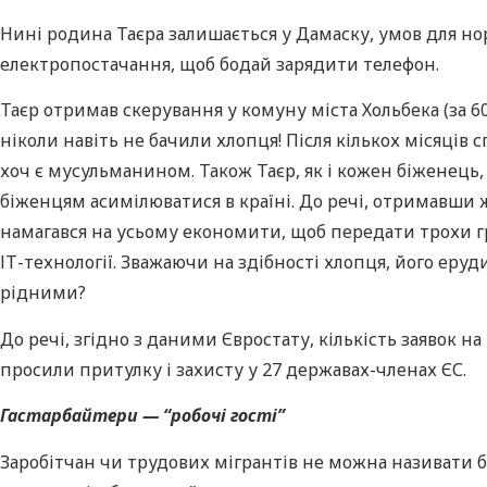
Нині родина Таєра залишається у Дамаску, умов для но
електропостачання, щоб бодай зарядити телефон.
Таєр отримав скерування у комуну міста Хольбека (за 6
ніколи навіть не бачили хлопця! Після кількох місяців 
хоч є мусульманином. Також Таєр, як і кожен біженець
біженцям асимілюватися в країні. До речі, отримавши 
намагався на усьому економити, щоб передати трохи гр
ІТ-технології. Зважаючи на здібності хлопця, його еру
рідними?
До речі, згідно з даними Євростату, кількість заявок на
просили притулку і захисту у 27 державах-членах ЄС.
Гастарбайтери — “робочі гості”
Заробітчан чи трудових мігрантів не можна називати біж