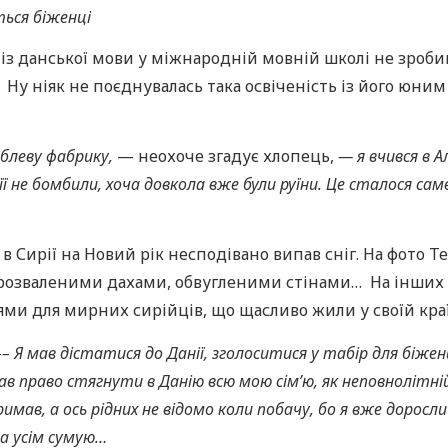
ться біженці
 із данської мови у міжнародній мовній школі не зроби
 Ну ніяк не поєднувалась така освіченість із його юним
еблеву фабрику,
— неохоче згадує хлопець,
— я вчився в А
 не бомбили, хоча довкола вже були руїни. Це сталося саме
, в Сирії на Новий рік несподівано випав сніг. На фото Т
, розваленими дахами, обвугленими стінами… На інших
ми для мирних сирійців, що щасливо жили у своїй краї
–
– Я мав дістатися до Данії, зголоситися у табір для біженц
в право стягнути в Данію всю мою сім’ю, як неповнолітній.
ав, а ось рідних не відомо коли побачу, бо я вже доросли
а усім сумую…