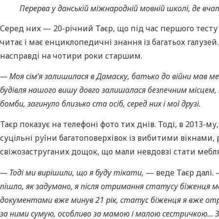
Перерва у данській міжнародній мовній школі, де вча
Серед них — 20-річний Таєр, що під час першого тесту
читає і має енциклопедичні знання із багатьох галузей.
насправді на чотири роки старшим.
— Моя сім’я залишилася в Дамаску, батько до війни мав м
будівля нашого вишу довго залишалася безпечним місцем, її
бомби, загинуло близько ста осіб, серед них і мої друзі.
Таєр показує на телефоні фото тих днів. Тоді, в 2013-му
суцільні руїни багатоповерхівок із вибитими вікнами
свіжозаструганих дощок, що мали невдовзі стати мебля
— Тоді ми вирішили, що я буду тікати,
— веде Таєр далі. 
пішло, як задумано, я після отримання статусу біженця ма
документами вже минув 21 рік, статус біженця я вже отрим
за ними сумую, особливо за мамою і малою сестричкою… З