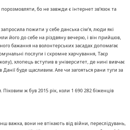
порозмовляти, бо не завжди є інтернет зв’язок та
запросила пожити у себе данська сім’я, люди які
сили його до себе на різдвяну вечерю, і він прийшов,
асного бажання на волонтерських засадах допомагає
комунальні послуги і скромне харчування, Таєр
олу), хлопець вступив в університет, де нині вивчає
в Данії буде щасливим. Але чи загояться рани туги за
. Піковим ж був 2015 рік, коли 1 690 282 біженців
енш важка, вони не втікають від війни, переслідувань,