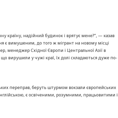
чну країну, надійний будинок і врятує мене?”, — казав
ння є вимушеним, до того ж мігрант на новому місці
гнер, менеджер Східної Європи і Центральної Азії в
що вирушили у чужі краї, їх долі складаються дуже по-
рських переправ, беруть штурмом вокзали європейських
 англійською, є освіченими, розумними, працьовитими і