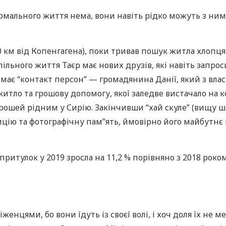
рмального життя нема, вони навіть рідко можуть з ним 
0 км від Копенгагена), поки тривав пошук житла хлопця 
спільного життя Таєр має нових друзів, які навіть запро
, має “контакт персон” — громадянина Данії, який з вл
житло та грошову допомогу, якої заледве вистачало на 
ошей рідним у Сирію. Закінчивши “хай скуле” (вищу шк
дицію та фотографічну пам”ять, ймовірно його майбутнє 
 притулок у 2019 зросла на 11,2 % порівняно з 2018 роком
енцями, бо вони їдуть із своєї волі, і хоч доля їх не м