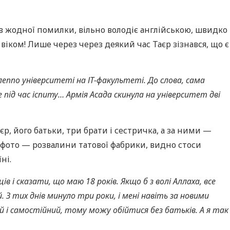
в жодної помилки, вільно володіє англійською, швидко
 віком! Лише через через деякий час Таєр зізнався, що є
леппо університеті на ІТ-факультеті. До слова, сама
 під час іспиту… Армія Асада скинула на університет дві
еєр, його батьки, три брати і сестричка, а за ними —
 фото — розвалини татової фабрики, видно стоси
ні.
ів і сказати, що маю 18 років. Якщо б з волі Аллаха, все
 З тих днів минуло три роки, і мені навіть за новими
й і самостійний, тому можу обійтися без батьків. А я так