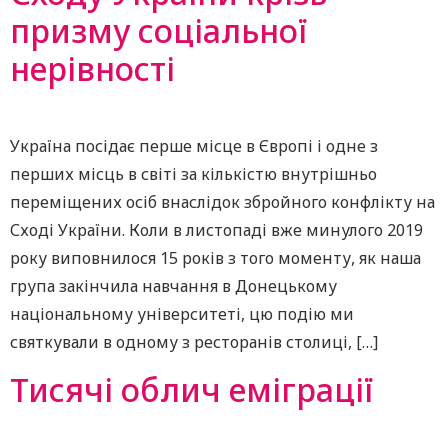
призму соціальної
нерівності
Україна посідає перше місце в Європі і одне з
перших місць в світі за кількістю внутрішньо
переміщених осіб внаслідок збройного конфлікту на
Сході України. Коли в листопаді вже минулого 2019
року виповнилося 15 років з того моменту, як наша
група закінчила навчання в Донецькому
національному університеті, цю подію ми
святкували в одному з ресторанів столиці, […]
Тисячі облич еміграції