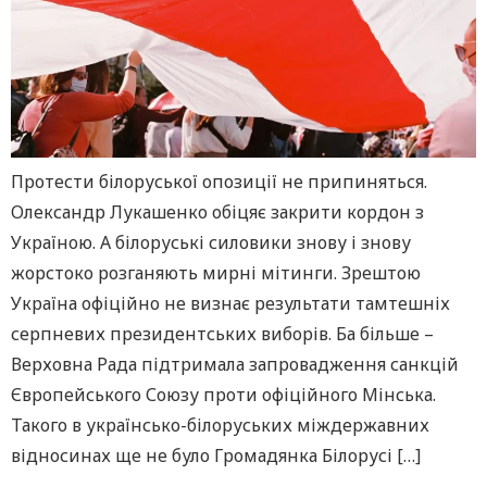
Протести білоруської опозиції не припиняться.
Олександр Лукашенко обіцяє закрити кордон з
Україною. А білоруські силовики знову і знову
жорстоко розганяють мирні мітинги. Зрештою
Україна офіційно не визнає результати тамтешніх
серпневих президентських виборів. Ба більше –
Верховна Рада підтримала запровадження санкцій
Європейського Союзу проти офіційного Мінська.
Такого в українсько-білоруських міждержавних
відносинах ще не було Громадянка Білорусі […]