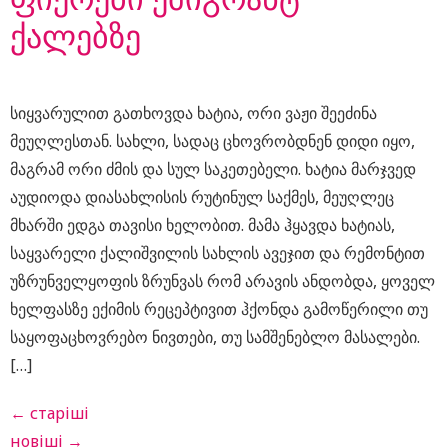
ქალებზე
სიყვარულით გათხოვდა ხატია, ორი ვაჟი შეეძინა
მეუღლესთან. სახლი, სადაც ცხოვრობდნენ დიდი იყო,
მაგრამ ორი ძმის და სულ საკეთებელი. ხატია მარჯვედ
აუდიოდა დიასახლისის რუტინულ საქმეს, მეუღლეც
მხარში ედგა თავისი ხელობით. მამა ჰყავდა ხატიას,
საყვარელი ქალიშვილის სახლის ავეჯით და რემონტით
უზრუნველყოფის ზრუნვას რომ არავის ანდობდა, ყოველ
ხელფასზე ექიმის რეცეპტივით ჰქონდა გამოწერილი თუ
საყოფაცხოვრებო ნივთები, თუ სამშენებლო მასალები.
[…]
←
старіші
новіші
→