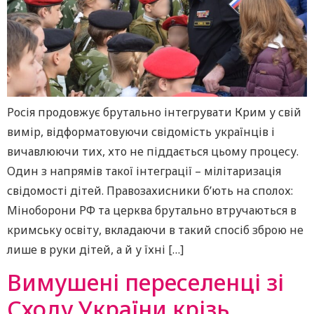
Росія продовжує брутально інтегрувати Крим у свій
вимір, відформатовуючи свідомість українців і
вичавлюючи тих, хто не піддається цьому процесу.
Один з напрямів такої інтеграції – мілітаризація
свідомості дітей. Правозахисники б’ють на сполох:
Міноборони РФ та церква брутально втручаються в
кримську освіту, вкладаючи в такий спосіб зброю не
лише в руки дітей, а й у їхні […]
Вимушені переселенці зі
Сходу України крізь