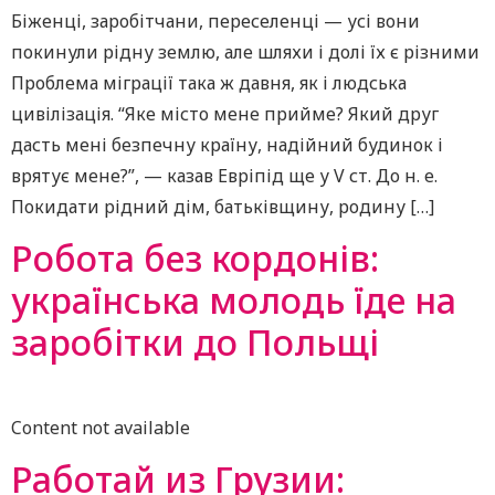
Біженці, заробітчани, переселенці — усі вони
покинули рідну землю, але шляхи і долі їх є різними
Проблема міграції така ж давня, як і людська
цивілізація. “Яке місто мене прийме? Який друг
дасть мені безпечну країну, надійний будинок і
врятує мене?”, — казав Евріпід ще у V ст. До н. е.
Покидати рідний дім, батьківщину, родину […]
Робота без кордонів:
українська молодь їде на
заробітки до Польщі
Content not available
Работай из Грузии: