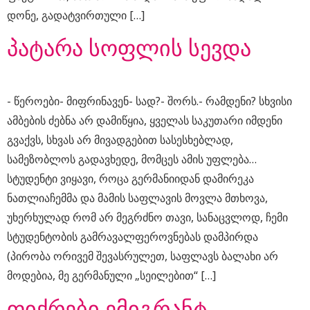
დონე, გადატვირთული […]
პატარა სოფლის სევდა
​- წეროები​- მიფრინავენ​- სად?​- შორს.​- რამდენი? სხვისი
ამბების ძებნა არ დამიწყია, ყველას საკუთარი იმდენი
გვაქვს, სხვას არ მივადგებით სასესხებლად,
სამეზობლოს გადავხედე, მომცეს ამის უფლება…
სტუდენტი ვიყავი, როცა გერმანიიდან დამირეკა
ნათლიაჩემმა და მამის საფლავის მოვლა მთხოვა,
უხერხულად რომ არ მეგრძნო თავი, სანაცვლოდ, ჩემი
სტუდენტობის გამრავალფეროვნებას დამპირდა
(პირობა ორივემ შევასრულეთ, საფლავს ბალახი არ
მოდებია, მე გერმანული „სეილებით“ […]
​ფიქრები ემიგრანტ