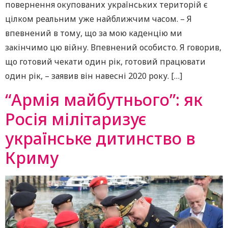
повернення окупованих українських територій є
цілком реальним уже найближчим часом. – Я
впевнений в тому, що за мою каденцію ми
закінчимо цю війну. Впевнений особисто. Я говорив,
що готовий чекати один рік, готовий працювати
один рік, – заявив він навесні 2020 року. […]
“Армія майбутнього”: як
Росія мілітаризує
українське дитинство в
Криму