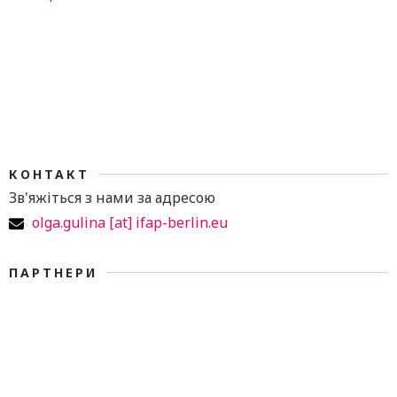
КОНТАКТ
Зв'яжіться з нами за адресою
olga.gulina [at] ifap-berlin.eu
ПАРТНЕРИ