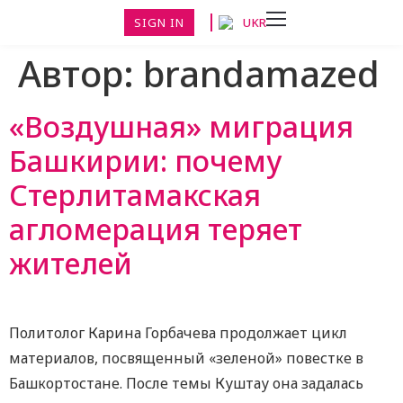
SIGN IN
UKR
Автор:
brandamazed
«Воздушная» миграция
Башкирии: почему
Стерлитамакская
агломерация теряет
жителей
Политолог Карина Горбачева продолжает цикл
материалов, посвященный «зеленой» повестке в
Башкортостане. После темы Куштау она задалась