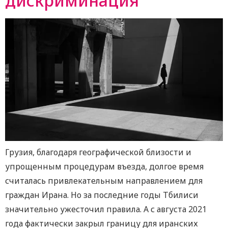
дискриминация
Грузия, благодаря географической близости и
упрощенным процедурам въезда, долгое время
считалась привлекательным направлением для
граждан Ирана. Но за последние годы Тбилиси
значительно ужесточил правила. А с августа 2021
года фактически закрыл границу для иранских