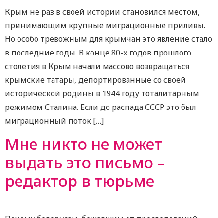
Крым не раз в своей истории становился местом,
принимающим крупные миграционные приливы.
Но особо тревожным для крымчан это явление стало
в последние годы. В конце 80-х годов прошлого
столетия в Крым начали массово возвращаться
крымские татары, депортированные со своей
исторической родины в 1944 году тоталитарным
режимом Сталина. Если до распада СССР это был
миграционный поток […]
Мне никто не может
выдать это письмо –
редактор в тюрьме