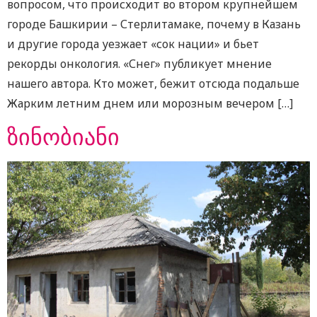
вопросом, что происходит во втором крупнейшем
городе Башкирии – Стерлитамаке, почему в Казань
и другие города уезжает «сок нации» и бьет
рекорды онкология. «Снег» публикует мнение
нашего автора. Кто может, бежит отсюда подальше
Жарким летним днем или морозным вечером […]
ზინობიანი