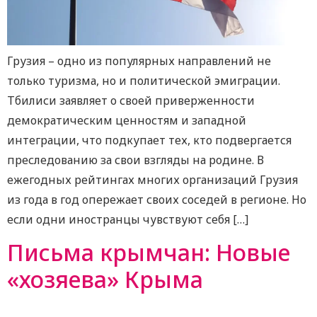
Грузия – одно из популярных направлений не
только туризма, но и политической эмиграции.
Тбилиси заявляет о своей приверженности
демократическим ценностям и западной
интеграции, что подкупает тех, кто подвергается
преследованию за свои взгляды на родине. В
ежегодных рейтингах многих организаций Грузия
из года в год опережает своих соседей в регионе. Но
если одни иностранцы чувствуют себя […]
Письма крымчан: Новые
«хозяева» Крыма