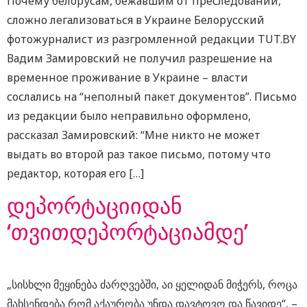
Почему белорусам, бежавшим от преследований,
сложно легализоваться в Украине Белорусский
фотожурналист из разгромленной редакции TUT.BY
Вадим Замировский не получил разрешение на
временное проживание в Украине – власти
сослались на “неполный пакет документов”. Письмо
из редакции было неправильно оформлено,
рассказал Замировский: “Мне никто не может
выдать во второй раз такое письмо, потому что
редактор, которая его […]
დეპორტაციიდან
‘თვითდეპორტაციამდე’
„სისხლი მეყინება ძარღვებში, აი ყელიდან მიჭერს, როცა
მახსენდება რომ აქაურობა უნდა დავტოვო და წავიდე“, –