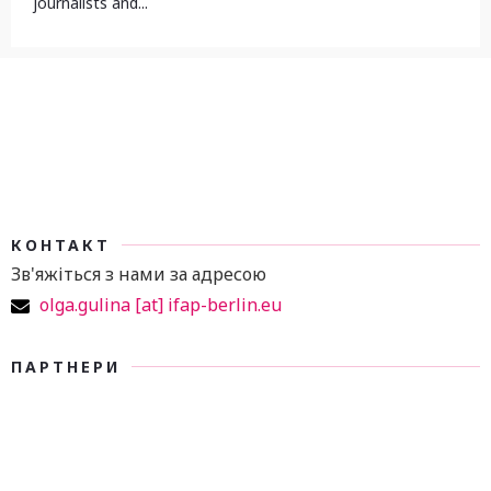
journalists and...
КОНТАКТ
Зв'яжіться з нами за адресою
olga.gulina [at] ifap-berlin.eu
ПАРТНЕРИ