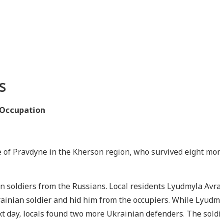
s
e Occupation
e of Pravdyne in the Kherson region, who survived eight mon
n soldiers from the Russians. Local residents Lyudmyla Avra
rainian soldier and hid him from the occupiers. While Lyudm
t day, locals found two more Ukrainian defenders. The soldie