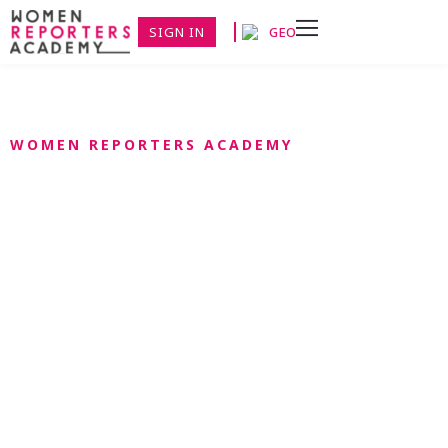
SIGN IN
GEO
WOMEN REPORTERS ACADEMY
მედია მიგრაციის
ლაბორატორიები
„მედიალაბორატორიები მიგრაციის შესახებ“ რამდენიმე
მიზანს ისახავს: მისცეს ჟურნალისტებს, ბლოგერებსა და
მედიას – სპეციალისტებს საქართველოსა და
უკრაინიდან ცოდნა მიგრაციისა და თავშესაფრის შესახებ
მასალების მომზადების სპეციფიკის თაობაზე; აამაღლოს
ცოდნა მიგრაციის სამართლებრივ, დემოგრაფიულ
ასპექტებზე, ახსნას მასობრივი ინფორმაციის