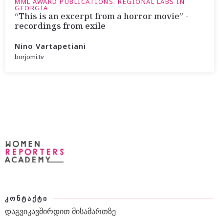
MML AWARD PUBLICATIONS. REGIONAL LABS IN
GEORGIA
“This is an excerpt from a horror movie” -
recordings from exile
Nino Vartapetiani
borjomi.tv
ᲙᲝᲜᲢᲐᲥᲢᲘ
დაგვიკავშირდით მისამართზე