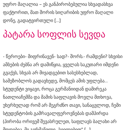
უფრო მაღალია – ეს განპირობებულია სხვადასხვა
ფაქტორით, მათ შორის სიღარიბის უფრო მაღალი
დონე, გადატვირთული […]
პატარა სოფლის სევდა
​- წეროები​- მიფრინავენ​- სად?​- შორს.​- რამდენი? სხვისი
ამბების ძებნა არ დამიწყია, ყველას საკუთარი იმდენი
გვაქვს, სხვას არ მივადგებით სასესხებლად,
სამეზობლოს გადავხედე, მომცეს ამის უფლება…
სტუდენტი ვიყავი, როცა გერმანიიდან დამირეკა
ნათლიაჩემმა და მამის საფლავის მოვლა მთხოვა,
უხერხულად რომ არ მეგრძნო თავი, სანაცვლოდ, ჩემი
სტუდენტობის გამრავალფეროვნებას დამპირდა
(პირობა ორივემ შევასრულეთ, საფლავს ბალახი არ
მოდებია, მე გერმანული „სეილებით“ […]