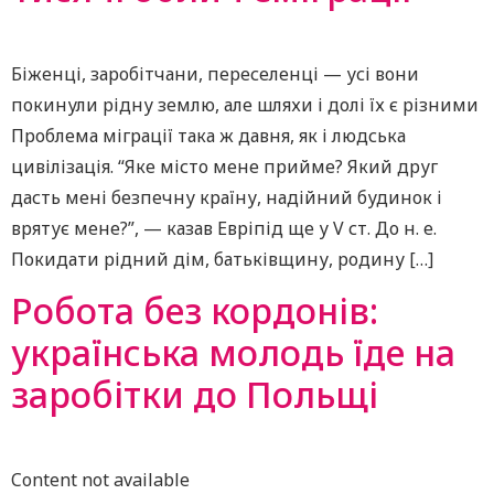
Біженці, заробітчани, переселенці — усі вони
покинули рідну землю, але шляхи і долі їх є різними
Проблема міграції така ж давня, як і людська
цивілізація. “Яке місто мене прийме? Який друг
дасть мені безпечну країну, надійний будинок і
врятує мене?”, — казав Евріпід ще у V ст. До н. е.
Покидати рідний дім, батьківщину, родину […]
Робота без кордонів:
українська молодь їде на
заробітки до Польщі
Content not available