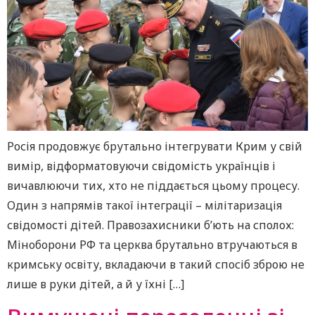
Росія продовжує брутально інтегрувати Крим у свій
вимір, відформатовуючи свідомість українців і
вичавлюючи тих, хто не піддається цьому процесу.
Один з напрямів такої інтеграції – мілітаризація
свідомості дітей. Правозахисники б’ють на сполох:
Міноборони РФ та церква брутально втручаються в
кримську освіту, вкладаючи в такий спосіб зброю не
лише в руки дітей, а й у їхні […]