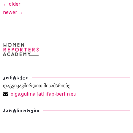
←
older
newer
→
ᲙᲝᲜᲢᲐᲥᲢᲘ
დაგვიკავშირდით მისამართზე
olga.gulina [at] ifap-berlin.eu
ᲞᲐᲠᲢᲜᲘᲝᲠᲔᲑᲘ