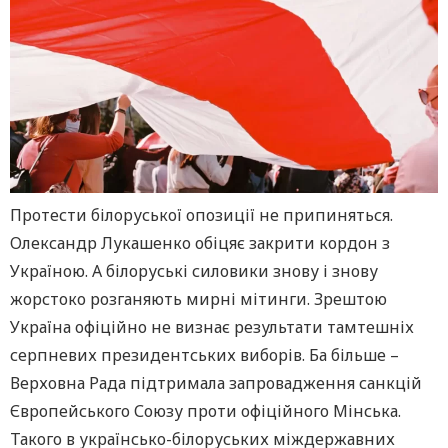
Протести білоруської опозиції не припиняться.
Олександр Лукашенко обіцяє закрити кордон з
Україною. А білоруські силовики знову і знову
жорстоко розганяють мирні мітинги. Зрештою
Україна офіційно не визнає результати тамтешніх
серпневих президентських виборів. Ба більше –
Верховна Рада підтримала запровадження санкцій
Європейського Союзу проти офіційного Мінська.
Такого в українсько-білоруських міждержавних