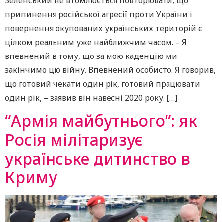
Зеленський не втомлюється повторювати, що
припинення російської агресії проти України і
повернення окупованих українських територій є
цілком реальним уже найближчим часом. – Я
впевнений в тому, що за мою каденцію ми
закінчимо цю війну. Впевнений особисто. Я говорив,
що готовий чекати один рік, готовий працювати
один рік, – заявив він навесні 2020 року. […]
“Армія майбутнього”: як
Росія мілітаризує
українське дитинство в
Криму