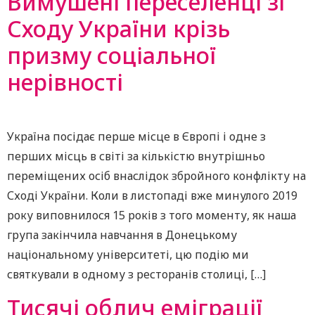
Вимушені переселенці зі
Сходу України крізь
призму соціальної
нерівності
Україна посідає перше місце в Європі і одне з
перших місць в світі за кількістю внутрішньо
переміщених осіб внаслідок збройного конфлікту на
Сході України. Коли в листопаді вже минулого 2019
року виповнилося 15 років з того моменту, як наша
група закінчила навчання в Донецькому
національному університеті, цю подію ми
святкували в одному з ресторанів столиці, […]
Тисячі облич еміграції