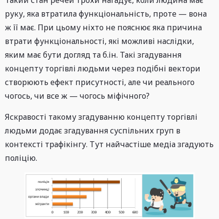
Такий стан речей трохи нагадує, коли людина має
руку, яка втратила функціональність, проте — вона
ж її має. При цьому ніхто не пояснює яка причина
втрати функціональності, які можливі наслідки,
яким має бути догляд та б.ін. Такі згадування
концепту торгівлі людьми через подібні вектори
створюють ефект присутності, але чи реального
чогось, чи все ж — чогось міфічного?
Яскравості такому згадуванню концепту торгівлі
людьми додає згадування суспільних груп в
контексті трафікінгу. Тут найчастіше медіа згадують
поліцію.