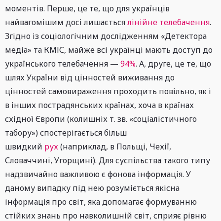
моментів. Перше, це те, що для українців
найвагомішим досі лишається
лінійне телебачення
.
Згідно із соціологічним дослідженням «Детектора
медіа» та КМІС, майже всі українці мають доступ до
українського телебачення —
94%
. А, друге, це те, що
шлях України від цінностей виживання до
цінностей самовираження проходить повільно, як і
в інших пострадянських країнах, хоча в країнах
східної Європи (колишніх т. зв. «соціалістичного
табору») спостерігається більш
швидкий
рух
(наприклад, в Польщі, Чехії,
Словаччині, Угорщині). Для суспільства такого типу
надзвичайно важливою є фонова інформація. У
даному випадку під нею розуміється якісна
інформація про світ, яка допомагає формуванню
стійких знань про навколишній світ, сприяє рівню