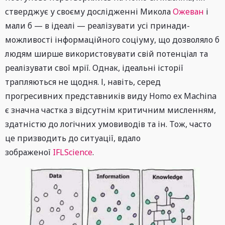
стверджує у своєму дослідженні Микола
Ожеван
і
мали б — в ідеалі — реалізувати усі принади-
можливості інформаційного соціуму, що дозволяло б
людям ширше використовувати свій потенціал та
реалізувати свої мрії. Однак, ідеальні історії
трапляються не щодня. І, навіть, серед
прогресивних представників виду Homo ex Machina
є значна частка з відсутнім критичним мисленням,
здатністю до логічних умовиводів та ін. Тож, часто
це призводить до ситуації, вдало
зображеної
IFLScience
.