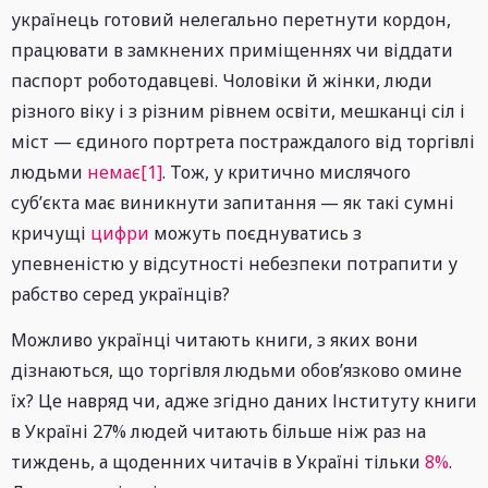
українець готовий нелегально перетнути кордон,
працювати в замкнених приміщеннях чи віддати
паспорт роботодавцеві. Чоловіки й жінки, люди
різного віку і з різним рівнем освіти, мешканці сіл і
міст — єдиного портрета постраждалого від торгівлі
людьми
немає
[1]
. Тож, у критично мислячого
суб’єкта має виникнути запитання — як такі сумні
кричущі
цифри
можуть поєднуватись з
упевненістю у відсутності небезпеки потрапити у
рабство серед українців?
Можливо українці читають книги, з яких вони
дізнаються, що торгівля людьми обов’язково омине
їх? Це навряд чи, адже згідно даних Інституту книги
в Україні 27% людей читають більше ніж раз на
тиждень, а щоденних читачів в Україні тільки
8%
.