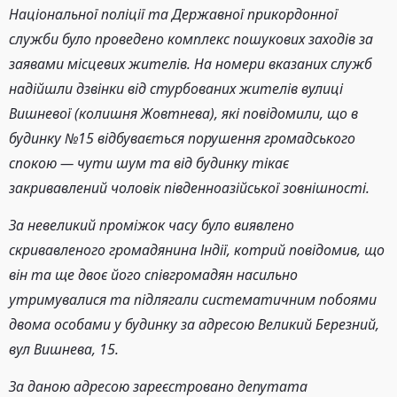
Національної поліції та Державної прикордонної
служби було проведено комплекс пошукових заходів за
заявами місцевих жителів. На номери вказаних служб
надійшли дзвінки від стурбованих жителів вулиці
Вишневої (колишня Жовтнева), які повідомили, що в
будинку №15 відбувається порушення громадського
спокою — чути шум та від будинку тікає
закривавлений чоловік південноазійської зовнішності.
За невеликий проміжок часу було виявлено
скривавленого громадянина Індії, котрий повідомив, що
він та ще двоє його співгромадян насильно
утримувалися та підлягали систематичним побоями
двома особами у будинку за адресою Великий Березний,
вул Вишнева, 15.
За даною адресою зареєстровано депутата