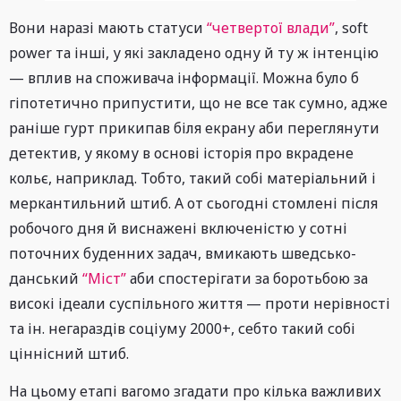
Вони наразі мають статуси
“четвертої влади”
, soft
power та інші, у які закладено одну й ту ж інтенцію
— вплив на споживача інформації. Можна було б
гіпотетично припустити, що не все так сумно, адже
раніше гурт прикипав біля екрану аби переглянути
детектив, у якому в основі історія про вкрадене
кольє, наприклад. Тобто, такий собі матеріальний і
меркантильний штиб. А от сьогодні стомлені після
робочого дня й виснажені включеністю у сотні
поточних буденних задач, вмикають шведсько-
данський
“Міст”
аби спостерігати за боротьбою за
високі ідеали суспільного життя — проти нерівності
та ін. негараздів соціуму 2000+, себто такий собі
ціннісний штиб.
На цьому етапі вагомо згадати про кілька важливих