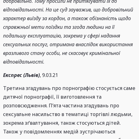
добровільно. Тому просили не притягувати їх до
відповідальності. На це суд зауважив, що добровільний
характер виїзду за кордон, а також обізнаність щодо
справжньої мети поїздки та згода людини на її
подальшу експлуатацію, зокрема у сфері надання
сексуальних послуг, отримана внаслідок використання
вразливого стану особи, не скасовує кримінальної
відповідальності.
Експрес (Львів)
, 9.03.21
Третина згадувань про порнографію стосується саме
дитячої порнографії, її виготовлення та
розповсюдження. П’ята частина згадувань про
сексуальне насильство в тематиці торгівлі людьми,
зокрема зґвалтування, також стосуються дітей.
Також у повідомленнях медій зустрічаються