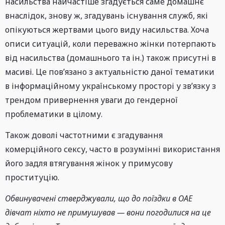
насильства найчастіше згадується саме домашнє
внаслідок, знову ж, згадувань існування служб, які
опікуються жертвами цього виду насильства. Хоча
описи ситуацій, коли переважно жінки потерпають
від насильства (домашнього та ін.) також присутні в
масиві. Це пов’язано з актуальністю даної тематики
в інформаційному українському просторі у зв’язку з
трендом привернення уваги до гендерної
проблематики в цілому.
Також доволі частотними є згадування
комерційного сексу, часто в розумінні використання
його задля втягування жінок у примусову
проституцію.
Обвинувачені стверджували, що до поїздки в ОАЕ
дівчат ніхто не примушував — вони погодилися на це