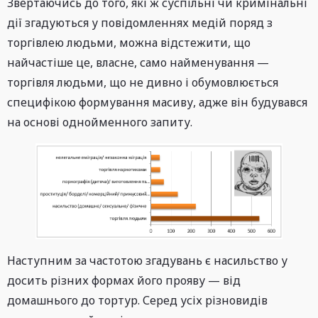
Звертаючись до того, які ж суспільні чи кримінальні
дії згадуються у повідомленнях медій поряд з
торгівлею людьми, можна відстежити, що
найчастіше це, власне, само найменування —
торгівля людьми, що не дивно і обумовлюється
специфікою формування масиву, адже він будувався
на основі однойменного запиту.
Наступним за частотою згадувань є насильство у
досить різних формах його прояву — від
домашнього до тортур. Серед усіх різновидів