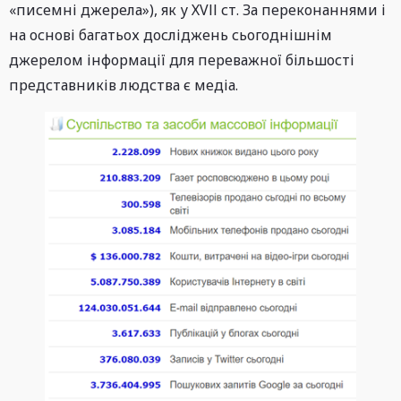
«писемні джерела»), як у ХVІІ ст. За переконаннями і
на основі багатьох досліджень сьогоднішнім
джерелом інформації для переважної більшості
представників людства є медіа.