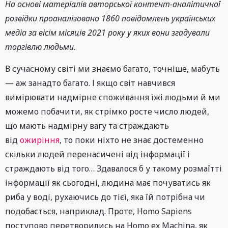
На основі матеріалів авторської контент-аналітичної
розвідки проаналізовано 1860 повідомлень українських
медіа за вісім місяців 2021 року у яких вони згадували
торгівлю людьми.
В сучасному світі ми знаємо багато, точніше, мабуть
— аж занадто багато. І якщо світ навчився
вимірювати надмірне споживання їжі людьми й ми
можемо побачити, як стрімко росте число людей,
що мають надмірну вагу та страждають
від
ожиріння
, то поки ніхто не знає достеменно
скільки людей перенасичені від інформації і
страждають від того… Здавалося б у такому розмаїтті
інформації як сьогодні, людина має почуватись як
риба у воді, рухаючись до тієї, яка їй потрібна чи
подобається, наприклад. Проте, Homo Sapiens
поступово перетворились на Homo ex Machina, як