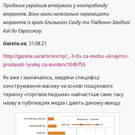
Проданих українців втягували у контрабанду
мігрантів. Вони мали нелегально переміщати
мігрантів із країн Близького Сходу та Південно-Західної
Азії до Євросоюзу.
Gazeta.ua
, 31.08.21
http://gazeta.ua/articles/np/_-3-tis-za-osobu-ukrayinci-
prodavali-lyudej-za-kordon/1049755
Як вже і зазначалось, завдяки специфіці
конструювання масиву на основі пошукового
терміну «торгівля людьми» найчастіше саме таку
назву в публікаціях медіа і дають даному явищу.