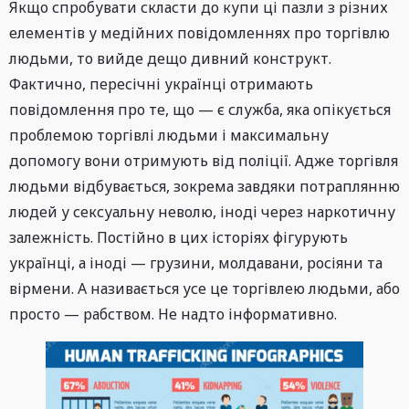
Якщо спробувати скласти до купи ці пазли з різних
елементів у медійних повідомленнях про торгівлю
людьми, то вийде дещо дивний конструкт.
Фактично, пересічні українці отримають
повідомлення про те, що — є служба, яка опікується
проблемою торгівлі людьми і максимальну
допомогу вони отримують від поліції. Адже торгівля
людьми відбувається, зокрема завдяки потраплянню
людей у сексуальну неволю, іноді через наркотичну
залежність. Постійно в цих історіях фігурують
українці, а іноді — грузини, молдавани, росіяни та
вірмени. А називається усе це торгівлею людьми, або
просто — рабством. Не надто інформативно.