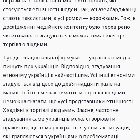
образи на основі етнонімів, тобто понять, які
стосуються етнічності людей. Так, усі азейбарджанці
стають таксистами, а усі ромки — ворожками. Тож, в
дослідженні медійного контенту було перевірено
які етнічності згадуються в межах тематики про
торгівлю людьми.
Тут діє «національна формула» — українські медіа
пишуть про українців. Відповідно, згадування
етноніму українці є найчастішим. Усі інші етноніми
згадуються від двох до дев’ятнадцяти разів на
масив. Тобто в межах тематики торгівлі людьми
неможна сказати, що «усі представники етнічності
Х задіяні в торгівлі людьми». Власне, частотне
згадування саме українців може створювати
враження, що тема розкрається у описах ситуацій,
які трапляються з українцями в проблематиці