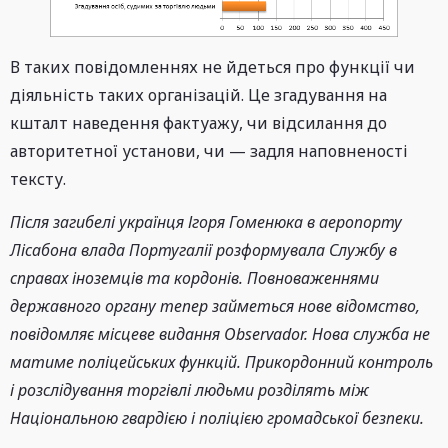
В таких повідомленнях не йдеться про функції чи
діяльність таких організацій. Це згадування на
кшталт наведення фактуажу, чи відсилання до
авторитетної установи, чи — задля наповненості
тексту.
Після загибелі українця Ігоря Гоменюка в аеропорту
Лісабона влада Португалії розформувала Службу в
справах іноземців та кордонів. Повноваженнями
державного органу тепер займеться нове відомство,
повідомляє місцеве видання Observador. Нова служба не
матиме поліцейських функцій. Прикордонний контроль
і розслідування торгівлі людьми розділять між
Національною гвардією і поліцією громадської безпеки.