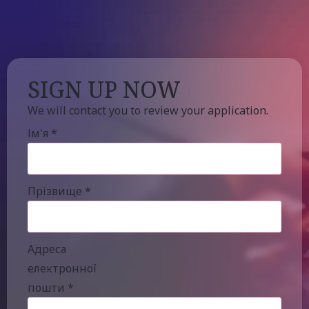
SIGN UP NOW
We will contact you to review your application.
Ім'я
*
Прізвище
*
Адреса
електронної
пошти
*