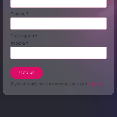
Пароль
*
Підтвердьте
пароль
*
SIGN UP
If you already have an account, you can
sign-in.