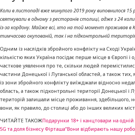
Коли в листопаді вже минулого 2019 року виповнилося 15 
святкували в одному з ресторанів столиці, адже з 24 колиш
із-за кордону. Майже всі, хто на той момент проживав в Ки
тимчасово окупованій, так і на підконтрольній територія
Одним із наслідків збройного конфлікту на Сході Украї
кількістю яких Україна посідає перше місце в Європі і
часткове уявлення про те, скільки людей перемістились
частини Донецької і Луганської областей, а також тих, 
із зони збройного конфлікту виїжджали відносно недал
область, а також підконтрольні території Донецької і 
територій залишали місце проживання, здебільшого, не 
вони, як правило, до столиці або до інших великих мі
ЧИТАЙТЕ ТАКОЖ
Подарунки 18+ і канцтовари на одній
5G та доля бізнесу Фірташа
“Вони відбирають нашу робот