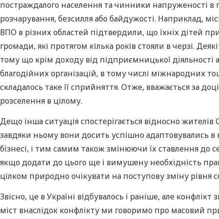
постраждалого населення та чинники напруженості в 
розчарування, безсилля або байдужості. Наприклад, мі
ВПО в різних областей підтвердили, що їхніх дітей п
громади, які протягом кілька років стояли в черзі. 
тому що крім доходу від підприємницької діяльності 
благодійних організацій, в тому числі міжнародних то
складалось таке її сприйняття. Отже, вважається за д
розселення в цілому.
Дещо інша ситуація спостерігається відносно жителів С
завдяки ньому вони досить успішно адаптовувались в 
бізнесі, і тим самим також змінюючи їх ставлення до 
якщо додати до цього ще і вимушену необхідність пра
цілком природно очікувати на поступову зміну рівня 
Звісно, це в Україні відбувалось і раніше, але конфлі
міст внаслідок конфлікту ми говоримо про масовий при