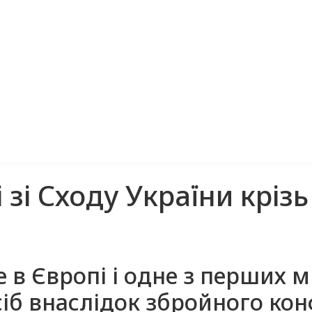
зі Сходу України крізь
в Європі і одне з перших міс
б внаслідок збройного конф