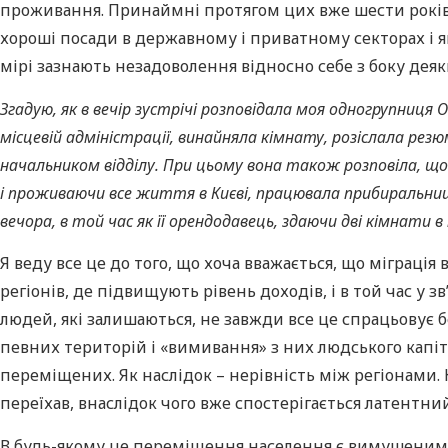
проживання. Принаймні протягом цих вже шести років я
хороші посади в державному і приватному секторах і як
мірі зазнають незадоволення відносно себе з боку дея
Згадую, як в вечір зустрічі розповідала моя одногрупниця 
місцевій адміністрації, винайняла кімнату, розіслала рез
начальником відділу. При цьому вона також розповіла, що
і проживаючи все життя в Києві, працювала прибиральнице
вечора, в той час як її орендодавець, здаючи дві кімнат
Я веду все це до того, що хоча вважається, що міграці
регіонів, де підвищують рівень доходів, і в той час у з
людей, які залишаються, не завжди все це спрацьовує
певних територій і «вимивання» з них людського капітал
переміщених. Як наслідок – нерівність між регіонами. К
переїхав, внаслідок чого вже спостерігається латентни
В будь-якому це переміщення населення є вимушеним, 