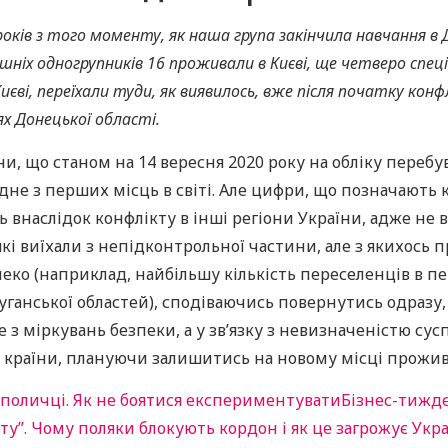
років з того моменту, як наша група закінчила навчання 
ніх одногрупників 16 проживали в Києві, ще четверо спеціал
єві, переїхали туди, як виявилось, вже після початку конф
х Донецької області.
ни, що станом на 14 вересня 2020 року на обліку перебу
 одне з перших місць в світі. Але цифри, що позначають
 внаслідок конфлікту в інші регіони України, адже не 
які виїхали з непідконтрольної частини, але з якихось 
еко (наприклад, найбільшу кількість переселенців в пе
Луганської областей), сподіваючись повернутись одразу
з міркувань безпеки, а у зв’язку з невизначеністю сус
ст країни, плануючи залишитись на новому місці прожи
 поличці. Як не боятися експериментувати
Бізнес-тижде
у”. Чому поляки блокують кордон і як це загрожує Укра