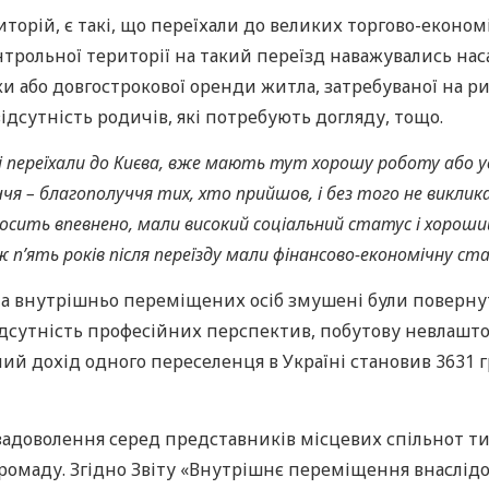
риторій, є такі, що переїхали до великих торгово-екон
онтрольної території на такий переїзд наважувались нас
 або довгострокової оренди житла, затребуваної на рин
відсутність родичів, які потребують догляду, тощо.
кі переїхали до Києва, вже мають тут хорошу роботу або успі
 благополуччя тих, хто прийшов, і без того не викликало 
осить впевнено, мали високий соціальний статус і хороший
 п’ять років після переїзду мали фінансово-економічну ста
ина внутрішньо переміщених осіб змушені були повернут
ідсутність професійних перспектив, побутову невлашт
ий дохід одного переселенця в Україні становив 3631 г
задоволення серед представників місцевих спільнот т
громаду. Згідно Звіту «Внутрішнє переміщення внаслід