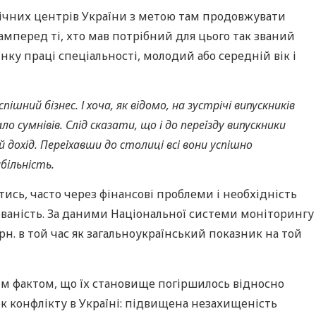
омічних центрів України з метою там продовжувати
амперед ті, хто мав потрібний для цього так званий
ку праці спеціальності, молодий або середній вік і
шний бізнес. І хоча, як відомо, на зустрічі випускників
сумнівів. Слід сказати, що і до переїзду випускники
 дохід. Переїхавши до столиці всі вони успішно
більність.
ись, часто через фінансові проблеми і необхідність
ованість. За даними Національної системи моніторингу
рн. в той час як загальноукраїнський показник на той
им фактом, що їх становище погіршилось відносно
ок конфлікту в Україні: підвищена незахищеність