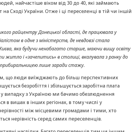
дей, найчастіше віком від 30 до 40, які займають
а Сході України. Отже і ці переселенці в тій чи іншій
еликого райцентру Донецької області, де працювала у
алістом в одне з міністерств, де невдовзі стала
 Києва, яка будучи ненабагато старше, маючи вищу освіту
ти житло і «зачепитись» в столиці, вкалувала з ранку до
нь прибиральницею лише заради стажу.
з тим, що люди виїжджають до більш перспективних
еншується безробіття і збільшується заробітна плата
і у випадку з Україною ми бачимо обезлюднення
я в вишах в інших регіонах, в тому числі у
я нерівності між місцевими громадами і тими, хто
ється нерівність серед самих переселенців.
итивні наслідки. Багато переселенців тим чи іншим