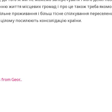
ю життя місцевих громад і про це також треба якомог
 спільне проживання і більш тісне спілкування переселе
в цілому посилюють консолідацію країни.
from Geor...