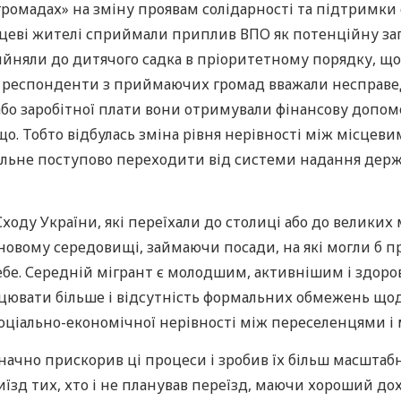
громадах» на зміну проявам солідарності та підтримк
сцеві жителі сприймали приплив ВПО як потенційну заг
рийняли до дитячого садка в пріоритетному порядку, 
Деякі респонденти з приймаючих громад вважали неспра
або заробітної плати вони отримували фінансову допом
що. Тобто відбулась зміна рівня нерівності між місце
оцільне поступово переходити від системи надання дер
ходу України, які переїхали до столиці або до великих 
новому середовищі, займаючи посади, на які могли б 
себе. Середній мігрант є молодшим, активнішим і здор
цювати більше і відсутність формальних обмежень щод
соціально-економічної нерівності між переселенцями 
кт значно прискорив ці процеси і зробив їх більш масшт
їзд тих, хто і не планував переїзд, маючи хороший дох