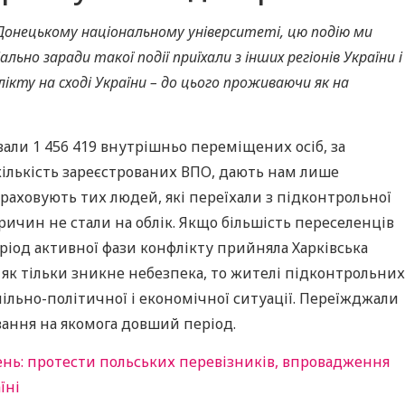
в Донецькому національному університеті, цю подію ми
ьно заради такої події приїхали з інших регіонів України і
лікту на сході України – до цього проживаючи як на
вали 1 456 419 внутрішньо переміщених осіб, за
 кількість зареєстрованих ВПО, дають нам лише
враховують тих людей, які переїхали з підконтрольної
причин не стали на облік. Якщо більшість переселенців
ріод активної фази конфлікту прийняла Харківська
, як тільки зникне небезпека, то жителі підконтрольних
пільно-політичної і економічної ситуації. Переїжджали
вання на якомога довший період.
нь: протести польських перевізників, впровадження
їні