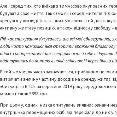
Але і серед тих, хто виїхав з тимчасово окупованих те
будувати своє життя. Так само як і серед жителів підк
«ресурс» у вигляді фінансових можливостей для покупки
активну життєву позицію, а також відносну свободу – 
Під час спілкування з
’
ясувалось, що всі мої одногрупники, я
люди часто намагаються створити враження благополуччя –
однієї з найпрестижніших спеціальностей себе відчували д
адаптувались до життя в новій спільноті і через більш ніж
В той же час, як часто зазначається, приблизно полов
витрачати значну частину доходів на оренду житла, в
«Ситуація з ВПО» за вересень 2019 року середньомісячн
момент сягав 5398 грн.
При цьому, однак, низка опитувань виявила ознаки не
внутрішньо переміщених осіб, які переїхали до них у 