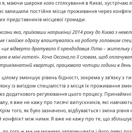
, маючи широке коло спілкування в Києві, зустрічаю лю
і залишили постійне місце проживання через конфлікт н
ких представників місцевої громади.
Оксани яка, приїхавши наприкінці 2014 року до Києва з нев
юме і майже одразу влаштувалась на роботу головним спеці
 «це відверто дратувало її орендодавця Лілію – жительку
ю в міні-готелі». Хоча Оксана,по її словам, щоб оплачува
и в трикімнатній квартирі, працювала чотири години в де
я в цілому зменшує рівень бідності, зокрема у зв’язку 
в’язку із виїздом спеціалістів з місця їх проживання зм
 без додаткового регулювання цього процесу. Принаймн
у, я вже не кажу про тисячі випускників, які навчаютьс
рім того, як було зазначено, відбувається і зміна рівн
й конфлікт між ними. Я вже не кажу про те, що збільшу
до того ж ми не можемо заперечувати і його деякі поз