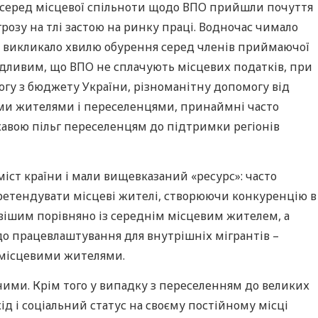
и серед місцевої спільноти щодо ВПО прийшли почуття
розу на тлі застою на ринку праці. Водночас чимало
що викликало хвилю обурення серед членів приймаючої
ведливим, що ВПО не сплачують місцевих податків, при
огу з бюджету України, різноманітну допомогу від
вими жителями і переселенцями, принаймні часто
жавою пільг переселенцям до підтримки регіонів
міст країни і мали вищевказаний «ресурс»: часто
претендувати місцеві жителі, створюючи конкуренцію в
овішим порівняно із середнім місцевим жителем, а
о працевлаштування для внутрішніх мігрантів –
і місцевими жителями.
абними. Крім того у випадку з переселенням до великих
ід і соціальний статус на своєму постійному місці